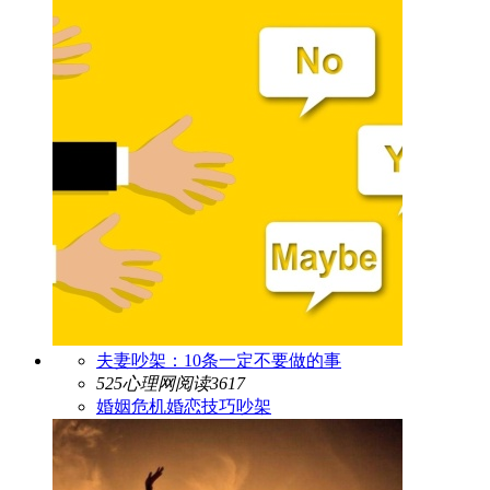
夫妻吵架：10条一定不要做的事
525心理网
阅读3617
婚姻危机
婚恋技巧
吵架