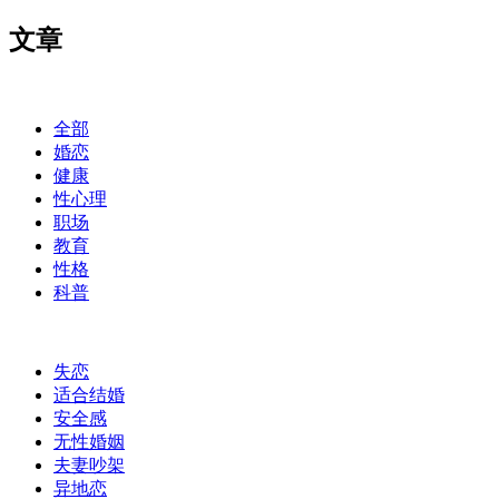
文章
全部
婚恋
健康
性心理
职场
教育
性格
科普
失恋
适合结婚
安全感
无性婚姻
夫妻吵架
异地恋