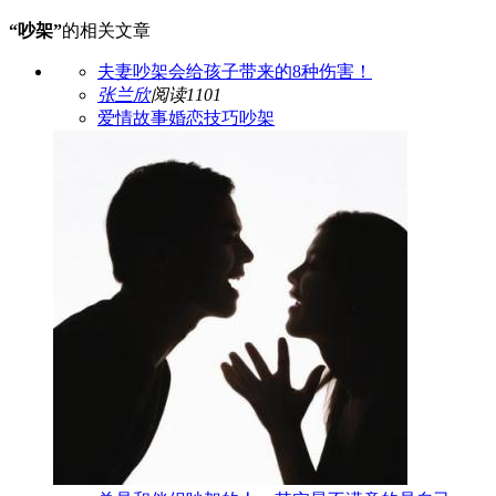
“吵架”
的相关文章
夫妻吵架会给孩子带来的8种伤害！
张兰欣
阅读1101
爱情故事
婚恋技巧
吵架