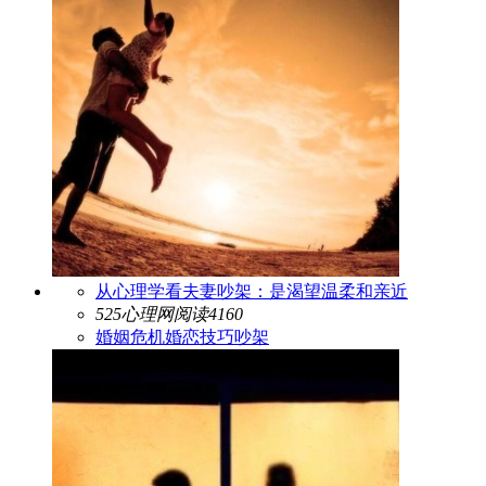
从心理学看夫妻吵架：是渴望温柔和亲近
525心理网
阅读4160
婚姻危机
婚恋技巧
吵架