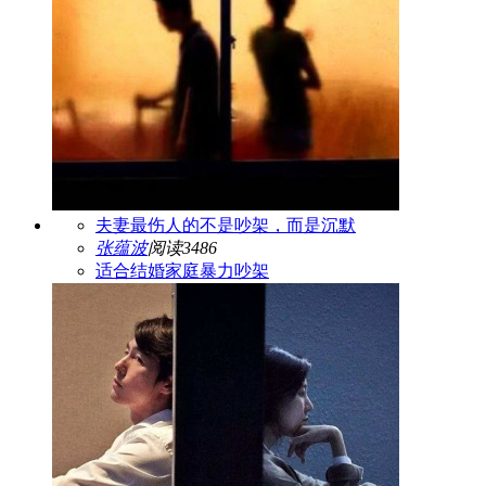
夫妻最伤人的不是吵架，而是沉默
张蕴波
阅读3486
适合结婚
家庭暴力
吵架