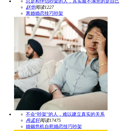
总是和伴侣吵架的人，其实最不满意的是自己
赵华
阅读1227
离婚
婚恋技巧
吵架
不会“吵架”的人，难以建立真实的关系
冉孟轩
阅读17475
婚姻危机
自慰
婚恋技巧
吵架