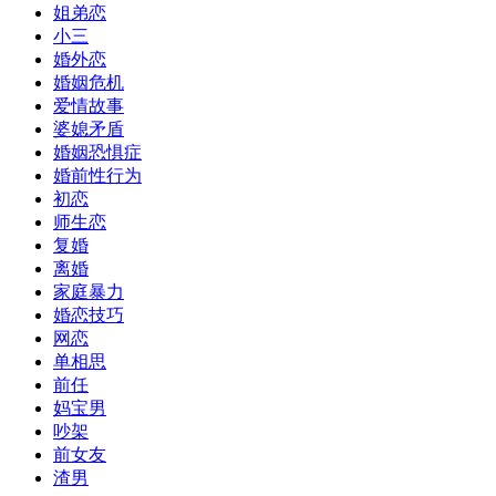
姐弟恋
小三
婚外恋
婚姻危机
爱情故事
婆媳矛盾
婚姻恐惧症
婚前性行为
初恋
师生恋
复婚
离婚
家庭暴力
婚恋技巧
网恋
单相思
前任
妈宝男
吵架
前女友
渣男