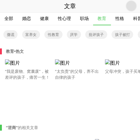
文章
全部
婚恋
健康
性心理
职场
教育
性格
科
撒谎
富养女
性教育
厌学
批评孩子
孩子被打
孤独症
教育•热文
“我是废物、窝囊废”，被
“太负责”的父母，养不出
父母冲突，孩子买
差评的孩子，痛苦一生！
自律的孩子
“逆商”
的相关文章