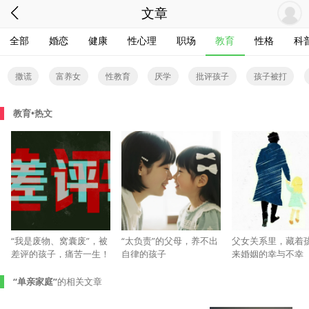
文章
全部
婚恋
健康
性心理
职场
教育
性格
科
撒谎
富养女
性教育
厌学
批评孩子
孩子被打
孤独症
教育•热文
“我是废物、窝囊废”，被
“太负责”的父母，养不出
父女关系里，藏着
差评的孩子，痛苦一生！
自律的孩子
来婚姻的幸与不幸
“单亲家庭”
的相关文章