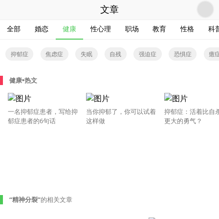
文章
全部
婚恋
健康
性心理
职场
教育
性格
科
抑郁症
焦虑症
失眠
自残
强迫症
恐惧症
癔
幻听
健康•热文
一名抑郁症患者，写给抑
当你抑郁了，你可以试着
抑郁症：活着比自
郁症患者的6句话
这样做
更大的勇气？
“精神分裂”
的相关文章