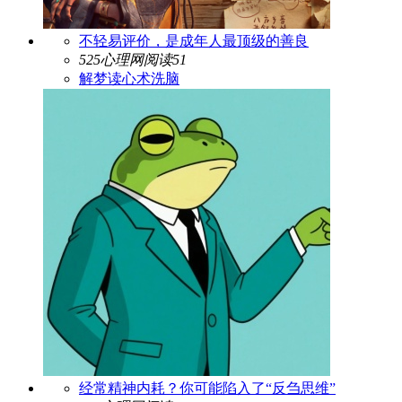
不轻易评价，是成年人最顶级的善良
525心理网
阅读51
解梦
读心术
洗脑
经常精神内耗？你可能陷入了“反刍思维”