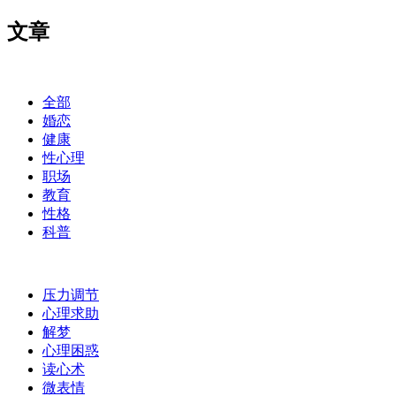
文章
全部
婚恋
健康
性心理
职场
教育
性格
科普
压力调节
心理求助
解梦
心理困惑
读心术
微表情