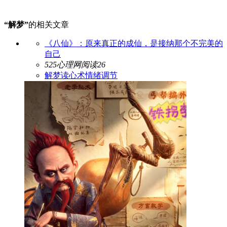
“解梦”
的相关文章
《八仙》：原来真正的成仙，是接纳那个不完美的
自己
525心理网
阅读26
解梦
读心术
情绪调节