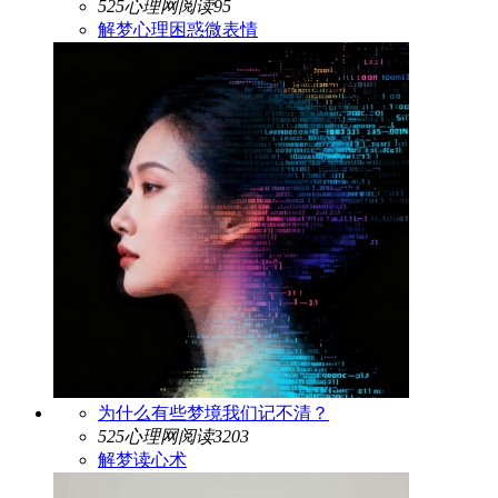
525心理网
阅读95
解梦
心理困惑
微表情
为什么有些梦境我们记不清？
525心理网
阅读3203
解梦
读心术