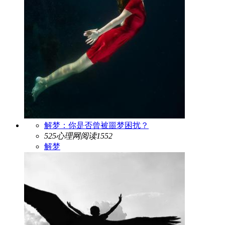
解梦：你是否曾被噩梦困扰？
525心理网
阅读1552
解梦