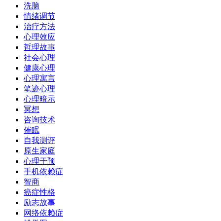
洗脑
情绪调节
治疗方法
心理效应
哲理故事
社会心理
健康心理
心理寓言
笔迹心理
心理暗示
冥想
咨询技术
催眠
自我测评
原生家庭
心理干预
手机依赖症
智商
癌症性格
励志故事
网络依赖症