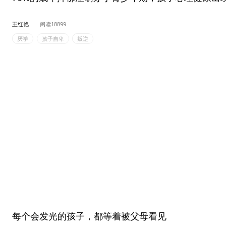
王红艳
阅读18899
厌学
孩子自卑
叛逆
每个会发光的孩子，都等着被父母看见