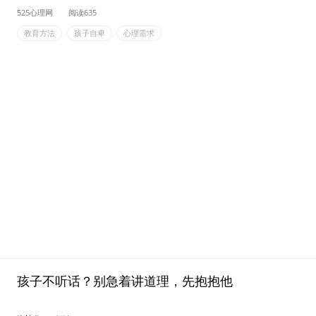
525心理网
阅读635
教育方法
孩子自卑
心理需求
孩子不听话？别急着讲道理，先抱抱他