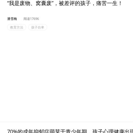
“我是废物、窝囊废”，被差评的孩子，痛苦一生！
潘雪梅
阅读17696
教育方法
孩子自卑
70%的成年抑郁症萌芽于青少年期，孩子心理健康出现