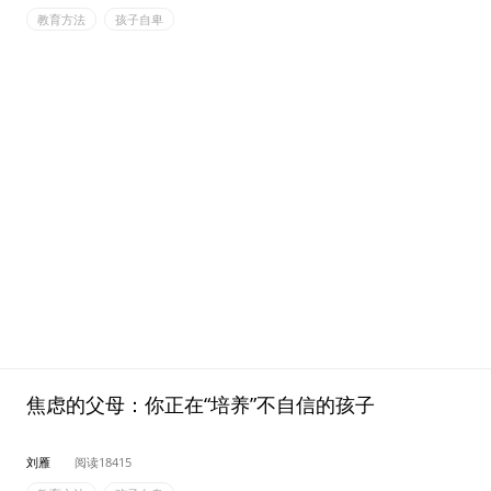
教育方法
孩子自卑
焦虑的父母：你正在“培养”不自信的孩子
刘雁
阅读18415