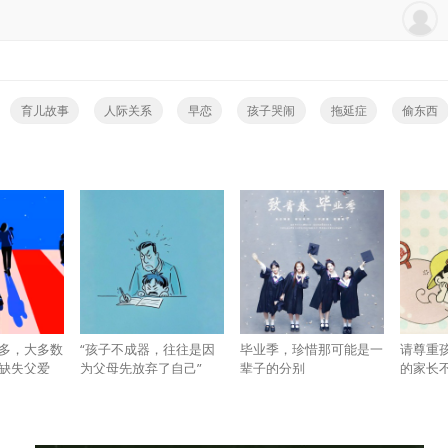
育儿故事
人际关系
早恋
孩子哭闹
拖延症
偷东西
多，大多数
“孩子不成器，往往是因
毕业季，珍惜那可能是一
请尊重孩
缺失父爱
为父母先放弃了自己”
辈子的分别
的家长