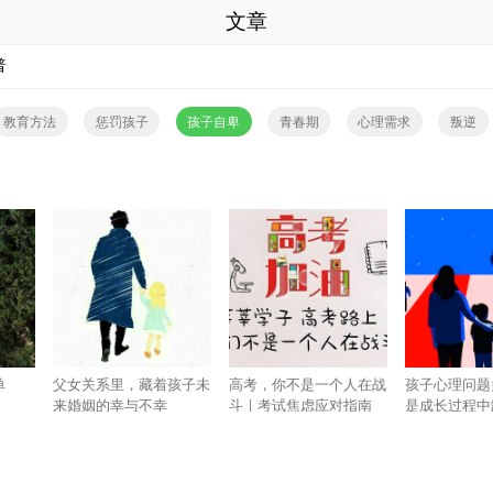
文章
普
教育方法
惩罚孩子
孩子自卑
青春期
心理需求
叛逆
单
父女关系里，藏着孩子未
高考，你不是一个人在战
孩子心理问题
来婚姻的幸与不幸
斗 | 考试焦虑应对指南
是成长过程中