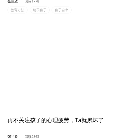
张兰欣
阅读1778
教育方法
惩罚孩子
孩子自卑
再不关注孩子的心理疲劳，Ta就累坏了
张兰欣
阅读2863