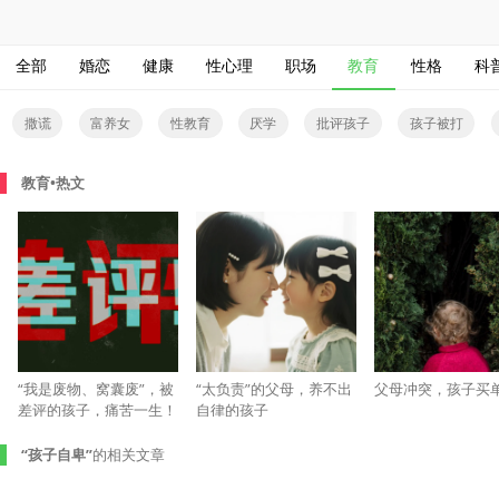
全部
婚恋
健康
性心理
职场
教育
性格
科
撒谎
富养女
性教育
厌学
批评孩子
孩子被打
孤独症
教育•热文
“我是废物、窝囊废”，被
“太负责”的父母，养不出
父母冲突，孩子买
差评的孩子，痛苦一生！
自律的孩子
“孩子自卑”
的相关文章