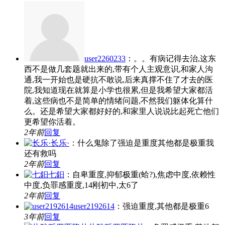
user2260233
：。。有病记得去治,这东
西不是做几套题就出来的,带有个人主观意识,和家人沟
通,我一开始也是硬抗不敢说,后来真撑不住了才去的医
院,我知道现在就算是小学也很累,但是我希望大家都活
着,这些病也不是简单的情绪问题,不然我们躯体化算什
么。还是希望大家都好好的,和家里人说说比起死亡他们
更希望你活着。
2年前
回复
长乐·
：什么鬼除了强迫是重度其他都是极重我
还有救吗
2年前
回复
七鈤
：自卑重度,抑郁极重(蛤?),焦虑中度,依赖性
中度,负罪感重度,14刚初中,太6了
2年前
回复
user2192614
：强迫重度,其他都是极重6
3年前
回复